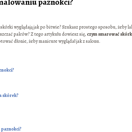
malowaniu paznokci?
 skórki wyglądają jak po bitwie? Szukasz prostego sposobu, żeby la
zyszczać palców? Z tego artykułu dowiesz się,
czym smarować skórk
otować dłonie, żeby manicure wyglądał jak z salonu.
znokci?
a skórek?
 paznokci?