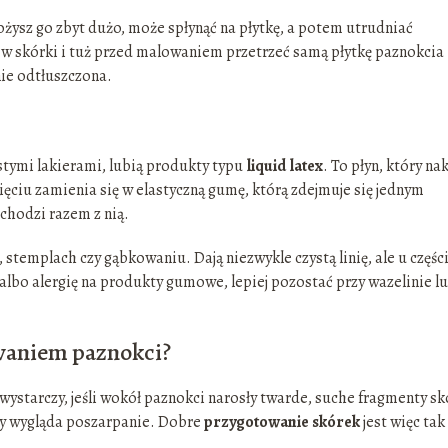
nałożysz go zbyt dużo, może spłynąć na płytkę, a potem utrudniać
o w skórki i tuż przed malowaniem przetrzeć samą płytkę paznokcia
nie odtłuszczona.
ęstymi lakierami, lubią produkty typu
liquid latex
. To płyn, który na
ęciu zamienia się w elastyczną gumę, którą zdejmuje się jednym
dchodzi razem z nią.
, stemplach czy gąbkowaniu. Dają niezwykle czystą linię, ale u częśc
 albo alergię na produkty gumowe, lepiej pozostać przy wazelinie l
owaniem paznokci?
starczy, jeśli wokół paznokci narosły twarde, suche fragmenty sk
erzy wygląda poszarpanie. Dobre
przygotowanie skórek
jest więc tak