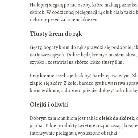
Najlepiej sięgają po nie osoby, które malują paznok
skórek. W codziennej pielęgnacji rąk lub ciała takie
ochrony przed zalaniem lakierem.
Tłusty krem do rąk
Gęsty, bogaty krem do rąk sprawdzi się podobnie jak
natłuszczających. Dobre będą kremy z masłem shea, 
szybko i zostawiał na skórze lekko tłusty film.
Przy kremie trzeba jednak być bardziej uważnym. Zb
złapie się skóry. Z kolei bardzo gruba warstwa spra
krem w dłonie, a dopiero później dołożyć odrobinkę
Olejki i oliwki
Dobrym zamiennikiem jest także
olejek do skórek
, 
jojoba. Takie produkty świetnie rozpuszczają kosmety
intensywnie pielęgnują wysuszone obrąbki.