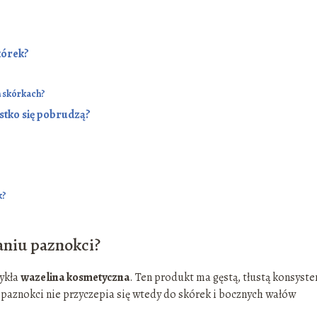
kórek?
h skórkach?
ystko się pobrudzą?
k?
niu paznokci?
wykła
wazelina kosmetyczna
. Ten produkt ma gęstą, tłustą konsysten
 paznokci nie przyczepia się wtedy do skórek i bocznych wałów