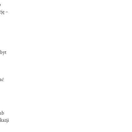
o
cję –
zbyt
ać
lub
kazji