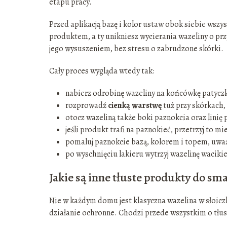
etapu pracy.
Przed aplikacją bazę i kolor ustaw obok siebie wszy
produktem, a ty unikniesz wycierania wazeliny o pr
jego wysuszeniem, bez stresu o zabrudzone skórki.
Cały proces wygląda wtedy tak:
nabierz odrobinę wazeliny na końcówkę patycz
rozprowadź
cienką warstwę
tuż przy skórkach, 
otocz wazeliną także boki paznokcia oraz linię p
jeśli produkt trafi na paznokieć, przetrzyj to 
pomaluj paznokcie bazą, kolorem i topem, uważ
po wyschnięciu lakieru wytrzyj wazelinę waciki
Jakie są inne tłuste produkty do s
Nie w każdym domu jest klasyczna wazelina w słoicz
działanie ochronne. Chodzi przede wszystkim o tłuste 