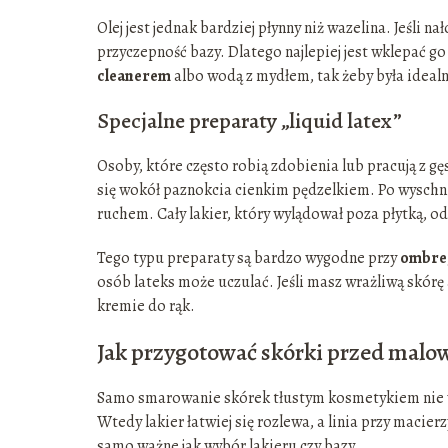
Olej jest jednak bardziej płynny niż wazelina. Jeśli 
przyczepność bazy. Dlatego najlepiej jest wklepać g
cleanerem
albo wodą z mydłem, tak żeby była ideal
Specjalne preparaty „liquid latex”
Osoby, które często robią zdobienia lub pracują z g
się wokół paznokcia cienkim pędzelkiem. Po wyschni
ruchem. Cały lakier, który wylądował poza płytką, o
Tego typu preparaty są bardzo wygodne przy
ombre
osób lateks może uczulać. Jeśli masz wrażliwą skórę
kremie do rąk.
Jak przygotować skórki przed mal
Samo smarowanie skórek tłustym kosmetykiem nie wy
Wtedy lakier łatwiej się rozlewa, a linia przy maci
samo ważne jak wybór lakieru czy bazy.