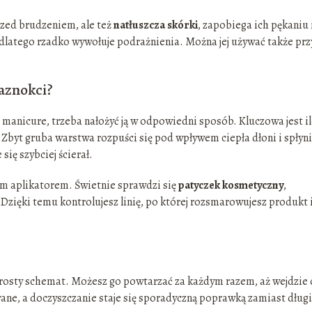
przed brudzeniem, ale też
natłuszcza skórki
, zapobiega ich pękaniu 
dlatego rzadko wywołuje podrażnienia. Można jej używać także prz
aznokci?
a manicure, trzeba nałożyć ją w odpowiedni sposób. Kluczowa jest i
. Zbyt gruba warstwa rozpuści się pod wpływem ciepła dłoni i spłyn
się szybciej ścierał.
kim aplikatorem. Świetnie sprawdzi się
patyczek kosmetyczny
,
zięki temu kontrolujesz linię, po której rozsmarowujesz produkt i
osty schemat. Możesz go powtarzać za każdym razem, aż wejdzie 
wane, a doczyszczanie staje się sporadyczną poprawką zamiast dług