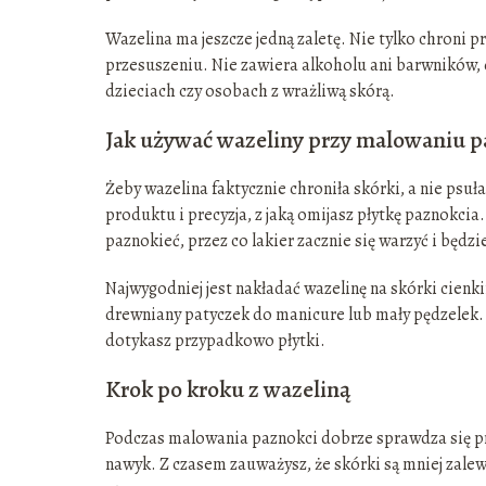
Wazelina ma jeszcze jedną zaletę. Nie tylko chroni 
przesuszeniu. Nie zawiera alkoholu ani barwników, 
dzieciach czy osobach z wrażliwą skórą.
Jak używać wazeliny przy malowaniu p
Żeby wazelina faktycznie chroniła skórki, a nie psuł
produktu i precyzja, z jaką omijasz płytkę paznokcia
paznokieć, przez co lakier zacznie się warzyć i będzie 
Najwygodniej jest nakładać wazelinę na skórki cien
drewniany patyczek do manicure lub mały pędzelek. D
dotykasz przypadkowo płytki.
Krok po kroku z wazeliną
Podczas malowania paznokci dobrze sprawdza się pr
nawyk. Z czasem zauważysz, że skórki są mniej zale