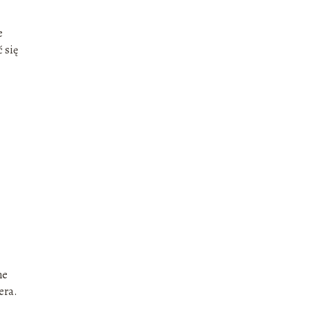
e
 się
ne
era.