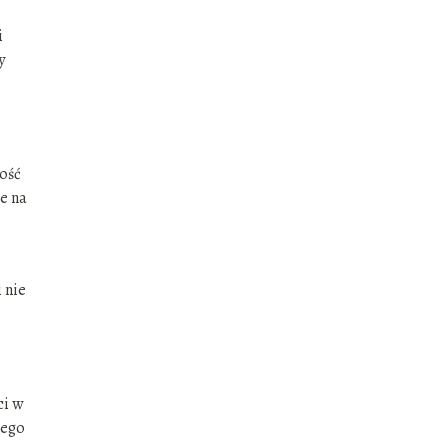
i
y
lość
ie na
 nie
ci w
iego