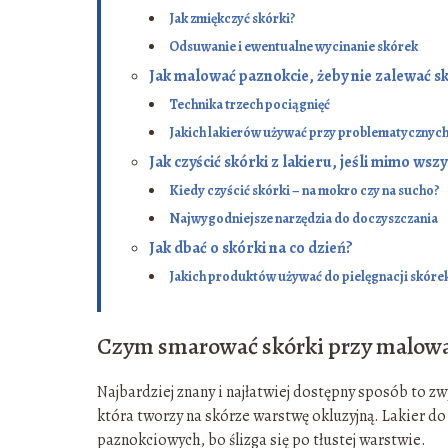
Jak zmiękczyć skórki?
Odsuwanie i ewentualne wycinanie skórek
Jak malować paznokcie, żeby nie zalewać s
Technika trzech pociągnięć
Jakich lakierów używać przy problematycznyc
Jak czyścić skórki z lakieru, jeśli mimo wsz
Kiedy czyścić skórki – na mokro czy na sucho?
Najwygodniejsze narzędzia do doczyszczania
Jak dbać o skórki na co dzień?
Jakich produktów używać do pielęgnacji skóre
Czym smarować skórki przy malowa
Najbardziej znany i najłatwiej dostępny sposób to z
która tworzy na skórze warstwę okluzyjną. Lakier do
paznokciowych, bo ślizga się po tłustej warstwie.