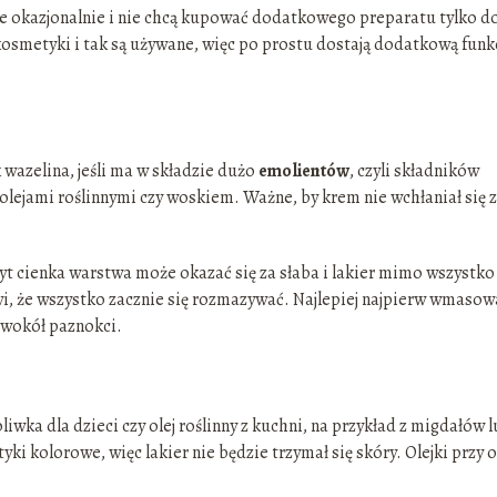
cie okazjonalnie i nie chcą kupować dodatkowego preparatu tylko d
 kosmetyki i tak są używane, więc po prostu dostają dodatkową funk
 wazelina, jeśli ma w składzie dużo
emolientów
, czyli składników
olejami roślinnymi czy woskiem. Ważne, by krem nie wchłaniał się 
yt cienka warstwa może okazać się za słaba i lakier mimo wszystko
wi, że wszystko zacznie się rozmazywać. Najlepiej najpierw wmasow
 wokół paznokci.
oliwka dla dzieci czy olej roślinny z kuchni, na przykład z migdałów 
ki kolorowe, więc lakier nie będzie trzymał się skóry. Olejki przy o