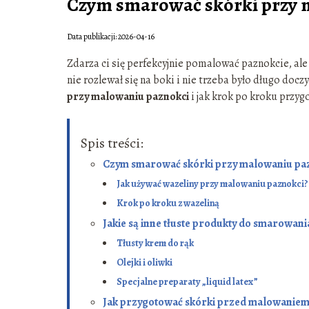
Czym smarować skórki przy 
Data publikacji: 2026-04-16
Zdarza ci się perfekcyjnie pomalować paznokcie, ale
nie rozlewał się na boki i nie trzeba było długo doc
przy malowaniu paznokci
i jak krok po kroku przyg
Spis treści:
Czym smarować skórki przy malowaniu pa
Jak używać wazeliny przy malowaniu paznokci?
Krok po kroku z wazeliną
Jakie są inne tłuste produkty do smarowani
Tłusty krem do rąk
Olejki i oliwki
Specjalne preparaty „liquid latex”
Jak przygotować skórki przed malowaniem