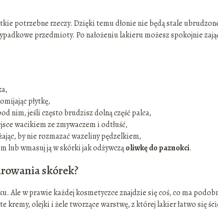
stkie potrzebne rzeczy. Dzięki temu dłonie nie będą stale ubrudzon
zypadkowe przedmioty. Po nałożeniu lakieru możesz spokojnie zająć
ka,
omijając płytkę,
od nim, jeśli często brudzisz dolną część palca,
miejsce wacikiem ze zmywaczem i odtłuść,
ając, by nie rozmazać wazeliny pędzelkiem,
em lub wmasuj ją w skórki jak odżywczą
oliwkę do paznokci
.
marowania skórek?
ku. Ale w prawie każdej kosmetyczce znajdzie się coś, co ma podob
kremy, olejki i żele tworzące warstwę, z której lakier łatwo się ści