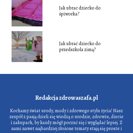
Jak ubrac dziecko do
śpiworka?
Jak ubrać dziecko do
przedszkola zimą?
Redakcja zdrowaszafa.pl
Kochamy świat urody, mody i zdrowego stylu życia! Nasz
zespół z pasją dzieli się wiedzą o urodzie, zdrowiu, diecie
i zakupach, by każdy mógł poczuć się i wyglądać lepiej. Z
nami nawet najbardziej złożone tematy stają się proste i