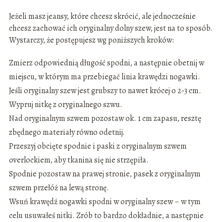
Jeżeli masz jeansy, które chcesz skrócić, ale jednocześnie
chcesz zachować ich oryginalny dolny szew, jest na to sposób.
Wystarczy, że postępujesz wg poniższych kroków:
Zmierz odpowiednią długość spodni, a następnie obetnij w
miejscu, w którym ma przebiegać linia krawędzi nogawki.
Jeśli oryginalny szew jest grubszy to nawet krócej o 2-3 cm.
Wypruj nitkę z oryginalnego szwu.
Nad oryginalnym szwem pozostaw ok. 1 cm zapasu, resztę
zbędnego materiały równo odetnij.
Przeszyj obcięte spodnie i paski z oryginalnym szwem
overlockiem, aby tkanina się nie strzępiła.
Spodnie pozostaw na prawej stronie, pasek z oryginalnym
szwem przełóż na lewą stronę.
Wsuń krawędź nogawki spodni w oryginalny szew – w tym
celu usuwałeś nitki. Zrób to bardzo dokładnie, a następnie