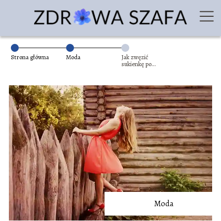
Strona główna
Moda
Jak zwęzić
sukienkę po
bokach bez
maszyny do
szycia?
Moda