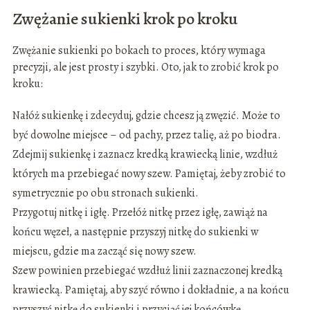
Zwężanie sukienki krok po kroku
Zwężanie sukienki po bokach to proces, który wymaga
precyzji, ale jest prosty i szybki. Oto, jak to zrobić krok po
kroku:
Nałóż sukienkę i zdecyduj, gdzie chcesz ją zwęzić. Może to
być dowolne miejsce – od pachy, przez talię, aż po biodra.
Zdejmij sukienkę i zaznacz kredką krawiecką linie, wzdłuż
których ma przebiegać nowy szew. Pamiętaj, żeby zrobić to
symetrycznie po obu stronach sukienki.
Przygotuj nitkę i igłę. Przełóż nitkę przez igłę, zawiąż na
końcu węzeł, a następnie przyszyj nitkę do sukienki w
miejscu, gdzie ma zacząć się nowy szew.
Szew powinien przebiegać wzdłuż linii zaznaczonej kredką
krawiecką. Pamiętaj, aby szyć równo i dokładnie, a na końcu
przyszyć nitkę do sukienki i przyciąć jej końcówkę.