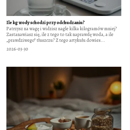
Ile kg wody schodzi przy odchudzaniu?
Patrzysz na wagę i widzisz nagle kilka kilogramów mniej?
Zastanawiasz się, ile z tego to tak naprawdę woda, a ile
„prawdziwego” tłuszczu? Z tego artykułu dowies...
2026-03-30