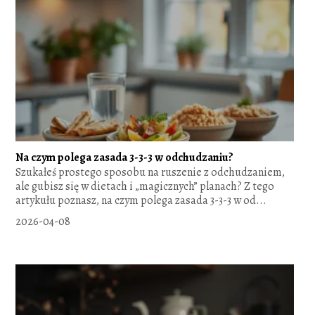
Na czym polega zasada 3-3-3 w odchudzaniu?
Szukałeś prostego sposobu na ruszenie z odchudzaniem,
ale gubisz się w dietach i „magicznych” planach? Z tego
artykułu poznasz, na czym polega zasada 3-3-3 w od...
2026-04-08