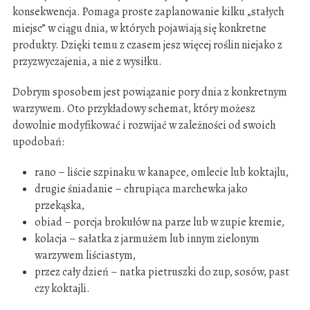
konsekwencja. Pomaga proste zaplanowanie kilku „stałych
miejsc” w ciągu dnia, w których pojawiają się konkretne
produkty. Dzięki temu z czasem jesz więcej roślin niejako z
przyzwyczajenia, a nie z wysiłku.
Dobrym sposobem jest powiązanie pory dnia z konkretnym
warzywem. Oto przykładowy schemat, który możesz
dowolnie modyfikować i rozwijać w zależności od swoich
upodobań:
rano – liście szpinaku w kanapce, omlecie lub koktajlu,
drugie śniadanie – chrupiąca marchewka jako
przekąska,
obiad – porcja brokułów na parze lub w zupie kremie,
kolacja – sałatka z jarmużem lub innym zielonym
warzywem liściastym,
przez cały dzień – natka pietruszki do zup, sosów, past
czy koktajli.