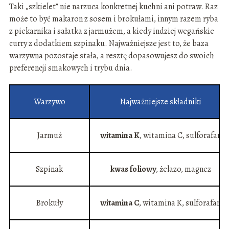
Taki „szkielet” nie narzuca konkretnej kuchni ani potraw. Raz
może to być makaron z sosem i brokułami, innym razem ryba
z piekarnika i sałatka z jarmużem, a kiedy indziej wegańskie
curry z dodatkiem szpinaku. Najważniejsze jest to, że baza
warzywna pozostaje stała, a resztę dopasowujesz do swoich
preferencji smakowych i trybu dnia.
Warzywo
Najważniejsze składniki
Jarmuż
witamina K
, witamina C, sulforafan
Szpinak
kwas foliowy
, żelazo, magnez
Brokuły
witamina C
, witamina K, sulforafan