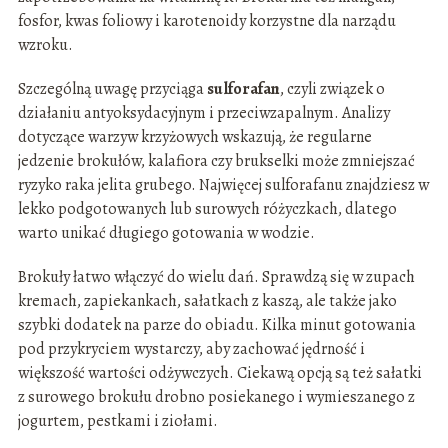
fosfor, kwas foliowy i karotenoidy korzystne dla narządu
wzroku.
Szczególną uwagę przyciąga
sulforafan
, czyli związek o
działaniu antyoksydacyjnym i przeciwzapalnym. Analizy
dotyczące warzyw krzyżowych wskazują, że regularne
jedzenie brokułów, kalafiora czy brukselki może zmniejszać
ryzyko raka jelita grubego. Najwięcej sulforafanu znajdziesz w
lekko podgotowanych lub surowych różyczkach, dlatego
warto unikać długiego gotowania w wodzie.
Brokuły łatwo włączyć do wielu dań. Sprawdzą się w zupach
kremach, zapiekankach, sałatkach z kaszą, ale także jako
szybki dodatek na parze do obiadu. Kilka minut gotowania
pod przykryciem wystarczy, aby zachować jędrność i
większość wartości odżywczych. Ciekawą opcją są też sałatki
z surowego brokułu drobno posiekanego i wymieszanego z
jogurtem, pestkami i ziołami.