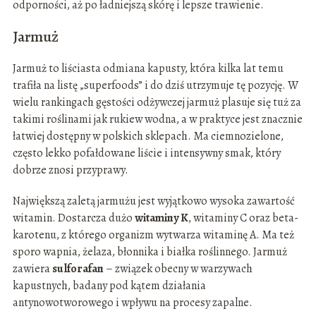
odporności, aż po ładniejszą skórę i lepsze trawienie.
Jarmuż
Jarmuż to liściasta odmiana kapusty, która kilka lat temu
trafiła na listę „superfoods” i do dziś utrzymuje tę pozycję. W
wielu rankingach gęstości odżywczej jarmuż plasuje się tuż za
takimi roślinami jak rukiew wodna, a w praktyce jest znacznie
łatwiej dostępny w polskich sklepach. Ma ciemnozielone,
często lekko pofałdowane liście i intensywny smak, który
dobrze znosi przyprawy.
Największą zaletą jarmużu jest wyjątkowo wysoka zawartość
witamin. Dostarcza dużo
witaminy K
, witaminy C oraz beta-
karotenu, z którego organizm wytwarza witaminę A. Ma też
sporo wapnia, żelaza, błonnika i białka roślinnego. Jarmuż
zawiera
sulforafan
– związek obecny w warzywach
kapustnych, badany pod kątem działania
antynowotworowego i wpływu na procesy zapalne.