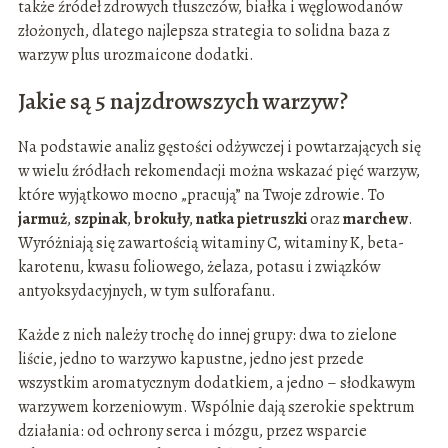
także źródeł zdrowych tłuszczów, białka i węglowodanów
złożonych, dlatego najlepsza strategia to solidna baza z
warzyw plus urozmaicone dodatki.
Jakie są 5 najzdrowszych warzyw?
Na podstawie analiz gęstości odżywczej i powtarzających się
w wielu źródłach rekomendacji można wskazać pięć warzyw,
które wyjątkowo mocno „pracują” na Twoje zdrowie. To
jarmuż
,
szpinak
,
brokuły
,
natka pietruszki
oraz
marchew
.
Wyróżniają się zawartością witaminy C, witaminy K, beta-
karotenu, kwasu foliowego, żelaza, potasu i związków
antyoksydacyjnych, w tym sulforafanu.
Każde z nich należy trochę do innej grupy: dwa to zielone
liście, jedno to warzywo kapustne, jedno jest przede
wszystkim aromatycznym dodatkiem, a jedno – słodkawym
warzywem korzeniowym. Wspólnie dają szerokie spektrum
działania: od ochrony serca i mózgu, przez wsparcie