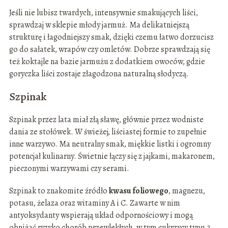
Jeśli nie lubisz twardych, intensywnie smakujących liści,
sprawdzaj w sklepie młody jarmuż. Ma delikatniejszą
strukturę i łagodniejszy smak, dzięki czemu łatwo dorzucisz
go do sałatek, wrapów czy omletów. Dobrze sprawdzają się
też koktajle na bazie jarmużu z dodatkiem owoców, gdzie
goryczka liści zostaje złagodzona naturalną słodyczą.
Szpinak
Szpinak przez lata miał złą sławę, głównie przez wodniste
dania ze stołówek. W świeżej, liściastej formie to zupełnie
inne warzywo. Ma neutralny smak, miękkie listki i ogromny
potencjał kulinarny. Świetnie łączy się z jajkami, makaronem,
pieczonymi warzywami czy serami.
Szpinak to znakomite źródło
kwasu foliowego
, magnezu,
potasu, żelaza oraz witaminy A i C. Zawarte w nim
antyoksydanty wspierają układ odpornościowy i mogą
obniżać ryzyko chorób przewlekłych, w tym cukrzycy typu 2.