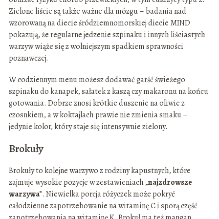
Zielone liście są także ważne dla mózgu – badania nad
wzorowaną na diecie śródziemnomorskiej diecie MIND
pokazują, że regularne jedzenie szpinaku i innych liściastych
warzyw wiąże się z wolniejszym spadkiem sprawności
poznawczej.
W codziennym menu możesz dodawać garść świeżego
szpinaku do kanapek, sałatek z kaszą czy makaronu na końcu
gotowania. Dobrze znosi krótkie duszenie na oliwie z
czosnkiem, a w koktajlach prawie nie zmienia smaku –
jedynie kolor, który staje się intensywnie zielony.
Brokuły
Brokuły to kolejne warzywo z rodziny kapustnych, które
zajmuje wysokie pozycje w zestawieniach „
najzdrowsze
warzywa
”. Niewielka porcja różyczek może pokryć
całodzienne zapotrzebowanie na witaminę C i sporą część
zapotrzebowania na witaminę K. Brokuł ma też mangan,