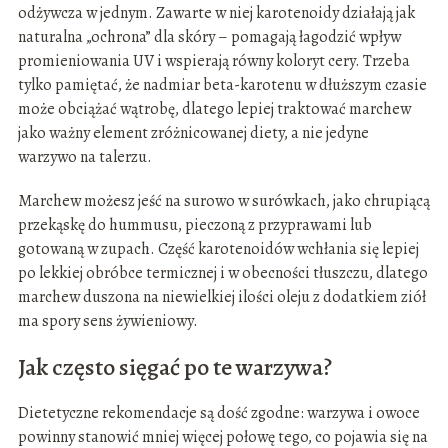
odżywcza w jednym. Zawarte w niej karotenoidy działają jak
naturalna „ochrona” dla skóry – pomagają łagodzić wpływ
promieniowania UV i wspierają równy koloryt cery. Trzeba
tylko pamiętać, że nadmiar beta-karotenu w dłuższym czasie
może obciążać wątrobę, dlatego lepiej traktować marchew
jako ważny element zróżnicowanej diety, a nie jedyne
warzywo na talerzu.
Marchew możesz jeść na surowo w surówkach, jako chrupiącą
przekąskę do hummusu, pieczoną z przyprawami lub
gotowaną w zupach. Część karotenoidów wchłania się lepiej
po lekkiej obróbce termicznej i w obecności tłuszczu, dlatego
marchew duszona na niewielkiej ilości oleju z dodatkiem ziół
ma spory sens żywieniowy.
Jak często sięgać po te warzywa?
Dietetyczne rekomendacje są dość zgodne: warzywa i owoce
powinny stanowić mniej więcej połowę tego, co pojawia się na