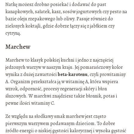
Natkę możesz drobno posiekać i dodawać do past
kanapkowych, sałatek, kasz, sosów jogurtowych czy pesto na
bazie oleju rzepakowego lub oliwy. Pasuje również do
zielonych koktajli, gdzie dobrze łączy się z jabłkiem czy
cytryną.
Marchew
Marchew to klasyk polskiej kuchni i jedno z najczęściej
jedzonych warzyw w naszym kraju. Jej pomarańczowy kolor
wynika z dużej zawartości
beta-karotenu
, czyli prowitaminy
A. Organizm przekształca ją w witaminę A, która wspiera
wzrok, odporność, procesy regeneracji skóry i błon
śluzowych. W marchwi znajdziesz także błonnik, potas i
pewne ilości witaminy C.
Ze względu na słodkawy smak marchew jest często
pierwszym warzywem podawanym dzieciom. To dobre
źródło energii o niskiej gęstości kalorycznej i wysoka gęstość