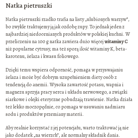
Natka pietruszki
Natka pietruszki rzadko trafia na listy „ulubionych warzyw”,
bo zwykle traktujemy ją jak ozdobę zupy. To jednak jeden z
najbardziej niedocenianych produktów w polskiej kuchni. W
przeliczeniu na 100 g natka zawiera dużo więcej
witaminy C
niż popularne cytrusy, ma też sporą ilość witaminy K, beta-
karotenu, żelaza i kwasu foliowego.
Dzięki temu wspiera odporność, pomaga w przyswajaniu
żelaza i może być dobrym uzupełnieniem diety osób z
tendencją do anemii. Wysoka zawartość potasu, wapnia i
magnezu sprzyja pracy serca i układu nerwowego, a związki
siarkowe i olejki eteryczne pobudzają trawienie. Natka działa
też lekko moczopędnie, co pomaga w usuwaniu nadmiaru
sodu i produktów przemiany materii.
Aby realnie korzystać z jej potencjału, warto traktować ją nie
jako dodatek „na wierzch”, ale normalny składnik dania.