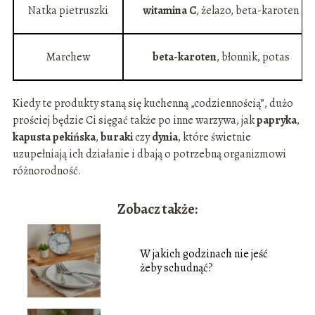
Natka pietruszki
witamina C
, żelazo, beta-karoten
Marchew
beta-karoten
, błonnik, potas
Kiedy te produkty staną się kuchenną „codziennością”, dużo
prościej będzie Ci sięgać także po inne warzywa, jak
papryka
,
kapusta pekińska
,
buraki
czy
dynia
, które świetnie
uzupełniają ich działanie i dbają o potrzebną organizmowi
różnorodność.
Zobacz także:
W jakich godzinach nie jeść
żeby schudnąć?