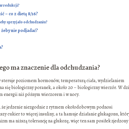
 w redukcji?
ć – co z dietą 8/16?
żeby sprzyjało odchudzaniu?
 żeby nie podjadać?
a?
zego ma znaczenie dla odchudzania?
ry steruje poziomem hormonów, temperaturą ciała, wydzielaniem
 się biologiczny poranek, a około 20 – biologiczny wieczór. W dz
iem energii niż późnym wieczorem i w nocy.
, że jedzenie niezgodnie z rytmem okołodobowym podnosi
ższy cukier to więcej insuliny, a ta hamuje działanie glukagonu, któr
m ma niższą tolerancję na glukozę, więc ten sam posiłek zjedzony