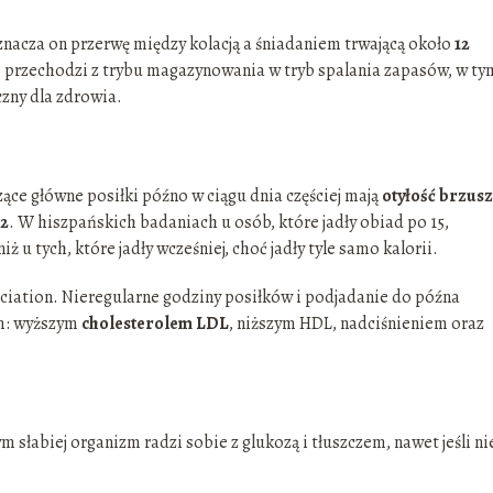
znacza on przerwę między kolacją a śniadaniem trwającą około
12
ało przechodzi z trybu magazynowania w tryb spalania zapasów, w ty
czny dla zdrowia.
ące główne posiłki późno w ciągu dnia częściej mają
otyłość brzus
 2
. W hiszpańskich badaniach u osób, które jadły obiad po 15,
 u tych, które jadły wcześniej, choć jadły tyle samo kalorii.
ciation. Nieregularne godziny posiłków i podjadanie do późna
m: wyższym
cholesterolem LDL
, niższym HDL, nadciśnieniem oraz
.
m słabiej organizm radzi sobie z glukozą i tłuszczem, nawet jeśli ni