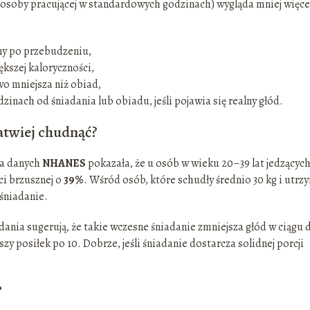
a osoby pracującej w standardowych godzinach) wygląda mniej więce
iny po przebudzeniu,
ększej kaloryczności,
wo mniejsza niż obiad,
inach od śniadania lub obiadu, jeśli pojawia się realny głód.
łatwiej chudnąć?
za danych
NHANES
pokazała, że u osób w wieku 20–39 lat jedzącyc
ści brzusznej o
39%
. Wśród osób, które schudły średnio 30 kg i utrz
 śniadanie.
dania sugerują, że takie wczesne śniadanie zmniejsza głód w ciągu d
szy posiłek po 10. Dobrze, jeśli śniadanie dostarcza solidnej porcji
?