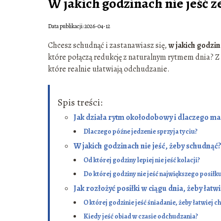
W jakich godzinach nie jeść 
Data publikacji: 2026-04-12
Chcesz schudnąć i zastanawiasz się,
w jakich godzin
które połączą redukcję z naturalnym rytmem dnia? Z
które realnie ułatwiają odchudzanie.
Spis treści:
Jak działa rytm okołodobowy i dlaczego ma
Dlaczego późne jedzenie sprzyja tyciu?
W jakich godzinach nie jeść, żeby schudnąć
Od której godziny lepiej nie jeść kolacji?
Do której godziny nie jeść największego posiłk
Jak rozłożyć posiłki w ciągu dnia, żeby łatw
O której godzinie jeść śniadanie, żeby łatwiej 
Kiedy jeść obiad w czasie odchudzania?