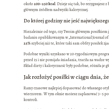
około
200–250 kcal
. Dzieje się tak, bo rezygnujesz 
głównym źródłem nadwyżki kalorycznej.
Do której godziny nie jeść największeg
Niezależnie od tego, czy Twoim głównym posiłkiem je
badaniu opublikowanym w „International Journal of
25%
szybciej niż te, które taki sam obfity posiłek zja
Podobne wyniki uzyskano w 20‑tygodniowym programi
przed 15 i nie pomijała śniadania, traciła na wadze w
Skład diety i kaloryczność były podobne, różniła je g
Jak rozłożyć posiłki w ciągu dnia, ż
Ramy czasowe najlepiej dopasować do własnego stylu 
wieczorem. W tym oknie możesz zaplanować 3–5 posi
kontroli.