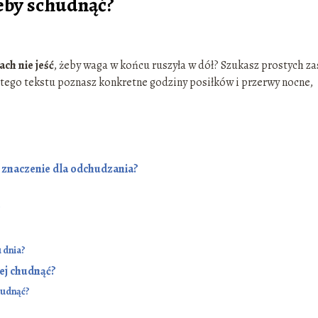
żeby schudnąć?
ach nie jeść
, żeby waga w końcu ruszyła w dół? Szukasz prostych za
 tego tekstu poznasz konkretne godziny posiłków i przerwy nocne,
 znaczenie dla odchudzania?
?
u dnia?
iej chudnąć?
chudnąć?