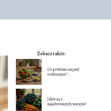
Zobacz także:
Co powinno się jeść
codziennie?
Przewodnik po zdrowej
diecie
Jakie są 5
najzdrowszych warzyw?