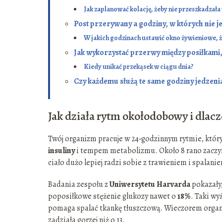
Jak zaplanować kolację, żeby nie przeszkadzała
Post przerywany a godziny, w których nie jeś
W jakich godzinach ustawić okno żywieniowe, 
Jak wykorzystać przerwy między posiłkami,
Kiedy unikać przekąsek w ciągu dnia?
Czy każdemu służą te same godziny jedzeni
Jak działa rytm okołodobowy i dlac
Twój organizm pracuje w 24‑godzinnym rytmie, któ
insuliny
i tempem metabolizmu. Około 8 rano zaczyna
ciało dużo lepiej radzi sobie z trawieniem i spalan
Badania zespołu z
Uniwersytetu Harvarda
pokazały
poposiłkowe stężenie glukozy nawet o
18%
. Taki wy
pomaga spalać tkankę tłuszczową. Wieczorem organiz
zadziała gorzej niż o 13.