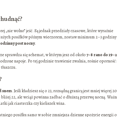
schudnąć?
rej „nie wolno” jeść. Są jednak przedziały czasowe, które wyraźnie
edz dużych posiłków późnym wieczorem, zostaw minimum 2–3 godziny
godzinny post nocny
.
rze sprawdza się schemat, w którym jesz od około
7–8 rano do 19–
słodzone napoje. Po tej godzinie trawienie zwalnia, rośnie oporność
 tłuszczu.
?
d snem
. Jeśli kładziesz się o 23, rozsądną granicą jest mniej więcej 2
 bliżej 22, ale wciąż powinna zadbać o dłuższą przerwę nocną. Ważn
atki jak ciasteczka czy kieliszek wina.
atniego posiłku samo w sobie zmniejsza dzienne spożycie energii o