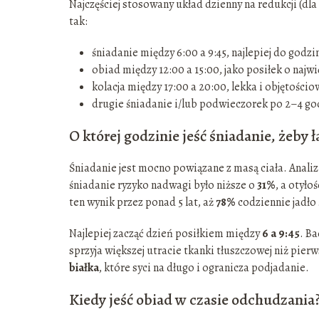
Najczęściej stosowany układ dzienny na redukcji (dl
tak:
śniadanie między 6:00 a 9:45, najlepiej do godz
obiad między 12:00 a 15:00, jako posiłek o najwi
kolacja między 17:00 a 20:00, lekka i objętościo
drugie śniadanie i/lub podwieczorek po 2–4 godz
O której godzinie jeść śniadanie, żeby 
Śniadanie jest mocno powiązane z masą ciała. Anali
śniadanie ryzyko nadwagi było niższe o
31%
, a otyło
ten wynik przez ponad 5 lat, aż
78%
codziennie jadło
Najlepiej zacząć dzień posiłkiem między
6 a 9:45
. Ba
sprzyja większej utracie tkanki tłuszczowej niż pierw
białka
, które syci na długo i ogranicza podjadanie.
Kiedy jeść obiad w czasie odchudzania