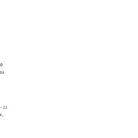
20
.
 na
0–21.
e,