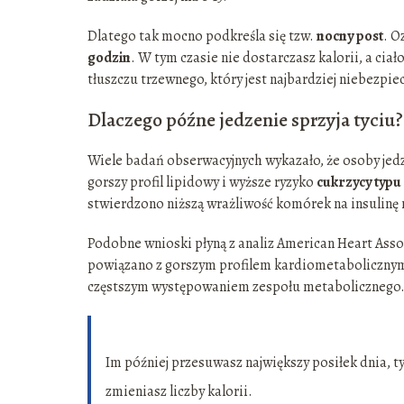
Dlatego tak mocno podkreśla się tzw.
nocny post
. O
godzin
. W tym czasie nie dostarczasz kalorii, a ci
tłuszczu trzewnego, który jest najbardziej niebezpie
Dlaczego późne jedzenie sprzyja tyciu?
Wiele badań obserwacyjnych wykazało, że osoby jedz
gorszy profil lipidowy i wyższe ryzyko
cukrzycy typu
stwierdzono niższą wrażliwość komórek na insulinę niż
Podobne wnioski płyną z analiz American Heart Asso
powiązano z gorszym profilem kardiometaboliczny
częstszym występowaniem zespołu metabolicznego
Im później przesuwasz największy posiłek dnia, ty
zmieniasz liczby kalorii.