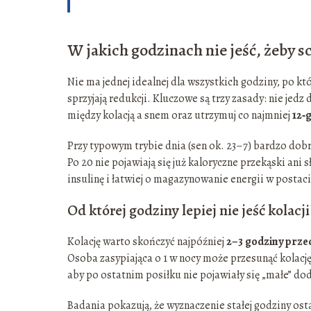
W jakich godzinach nie jeść, żeby 
Nie ma jednej idealnej dla wszystkich godziny, po któ
sprzyjają redukcji. Kluczowe są trzy zasady: nie j
między kolacją a snem oraz utrzymuj co najmniej
12‑
Przy typowym trybie dnia (sen ok. 23–7) bardzo dob
Po 20 nie pojawiają się już kaloryczne przekąski ani 
insulinę i łatwiej o magazynowanie energii w postaci
Od której godziny lepiej nie jeść kolacji
Kolację warto skończyć najpóźniej
2–3 godziny prze
Osoba zasypiająca o 1 w nocy może przesunąć kolację
aby po ostatnim posiłku nie pojawiały się „małe” dod
Badania pokazują, że wyznaczenie stałej godziny ost