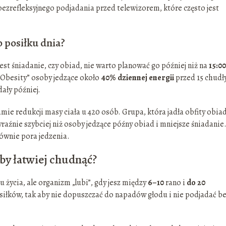
z bezrefleksyjnego podjadania przed telewizorem, które często jest
o posiłku dnia?
st śniadanie, czy obiad, nie warto planować go później niż na
15:00
 Obesity” osoby jedzące około
40% dziennej energii
przed 15 chudł
dały później.
e redukcji masy ciała u 420 osób. Grupa, która jadła obfity obia
yraźnie szybciej niż osoby jedzące późny obiad i mniejsze śniadanie
łównie pora jedzenia.
eby łatwiej chudnąć?
życia, ale organizm „lubi”, gdy jesz między
6–10
rano i
do 20
łków, tak aby nie dopuszczać do napadów głodu i nie podjadać b